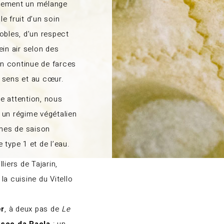
plement un mélange
le fruit d’un soin
obles, d’un respect
ein air selon des
ion continue de farces
 sens et au cœur.
e attention, nous
 un régime végétalien
mes de saison
 type 1 et de l’eau.
liers de Tajarin,
 la cuisine du Vitello
er
, à deux pas de
Le
esco da Paola
: un