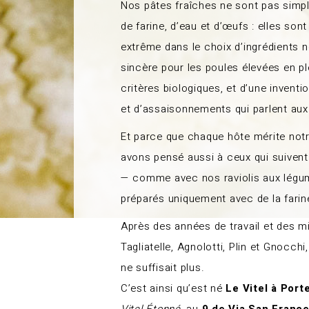
Nos pâtes fraîches ne sont pas sim
de farine, d’eau et d’œufs : elles sont 
extrême dans le choix d’ingrédients n
sincère pour les poules élevées en pl
critères biologiques, et d’une invent
et d’assaisonnements qui parlent aux
Et parce que chaque hôte mérite notr
avons pensé aussi à ceux qui suivent
— comme avec nos raviolis aux légu
préparés uniquement avec de la farine
Après des années de travail et des mil
Tagliatelle, Agnolotti, Plin et Gnocchi,
ne suffisait plus.
C’est ainsi qu’est né
Le Vitel à Port
Vitel Étonné
, au
9 de Via San Franc