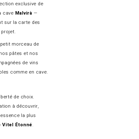
ection exclusive de
la cave
Malvirà
—
t sur la carte des
 projet.
 petit morceau de
 nos pâtes et nos
mpagnées de vins
ibles comme en cave.
iberté de choix.
tation à découvrir,
’essence la plus
 Vitel Étonné
.