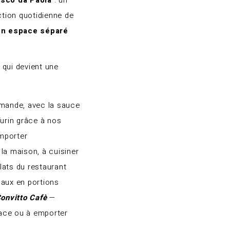
ction quotidienne de
un espace séparé
e qui devient une
emande, avec la sauce
Turin grâce à nos
mporter
la maison, à cuisiner
lats du restaurant
naux en portions
onvitto Cafè
—
place ou à emporter