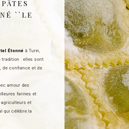
 PÂTES
NÉ ``LE
itel Étonné
à Turin,
tradition : elles sont
, de confiance et de
 avec amour des
lleures farines et
 agriculteurs et
l qui célèbre la