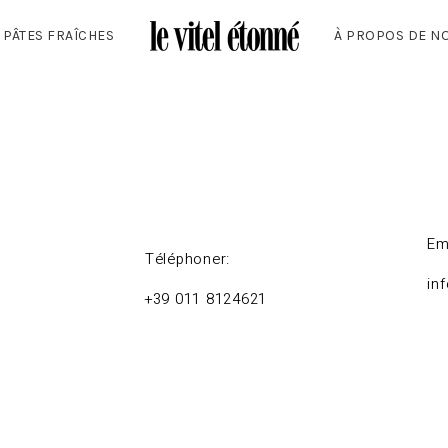
 PÂTES FRAÎCHES
À PROPOS DE N
Em
Téléphoner:
in
+39 011 8124621