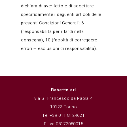
dichiara di aver letto e di accettare
specificamente i seguenti articoli delle
presenti Condizioni Generali: 6
(responsabilità per ritardi nella
consegna), 10 (facoltà di correggere
errori – esclusioni di responsabilità).
Babette srl
via S. Francesco da Paola 4
10123 Torino
Tel +39 011 8124621
P. Iva 08172080015