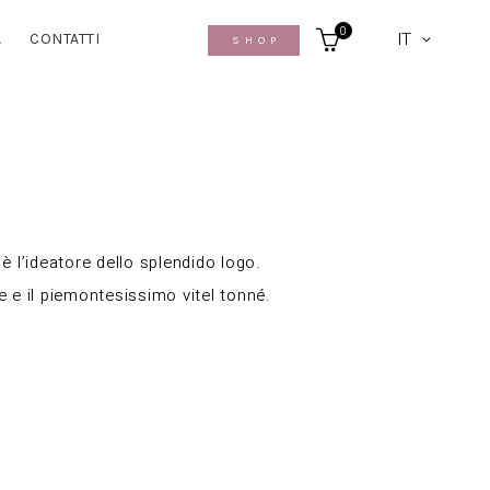
0
IT
A
CONTATTI
SHOP
è l’ideatore dello splendido logo.
le e il piemontesissimo vitel tonné.